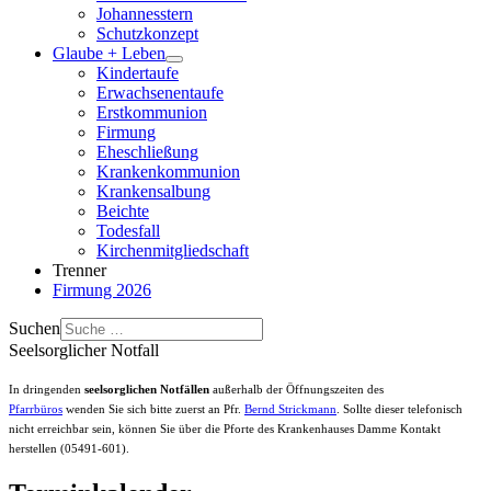
Johannesstern
Schutzkonzept
Glaube + Leben
Kindertaufe
Erwachsenentaufe
Erstkommunion
Firmung
Eheschließung
Krankenkommunion
Krankensalbung
Beichte
Todesfall
Kirchenmitgliedschaft
Trenner
Firmung 2026
Suchen
Seelsorglicher Notfall
In dringenden
seelsorglichen Notfällen
außerhalb der Öffnungszeiten des
Pfarrbüros
wenden Sie sich bitte zuerst an Pfr.
Bernd Strickmann
. Sollte dieser telefonisch
nicht erreichbar sein, können Sie über die Pforte des Krankenhauses Damme Kontakt
herstellen (05491-601).