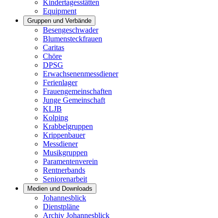
Kindertagesstätten
Equipment
Gruppen und Verbände
Besengeschwader
Blumensteckfrauen
Caritas
Chöre
DPSG
Erwachsenenmessdiener
Ferienlager
Frauengemeinschaften
Junge Gemeinschaft
KLJB
Kolping
Krabbelgruppen
Krippenbauer
Messdiener
Musikgruppen
Paramentenverein
Rentnerbands
Seniorenarbeit
Medien und Downloads
Johannesblick
Dienstpläne
Archiv Johannesblick