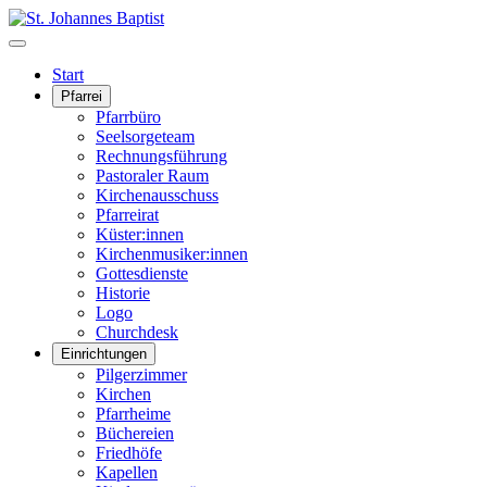
Start
Pfarrei
Pfarrbüro
Seelsorgeteam
Rechnungsführung
Pastoraler Raum
Kirchenausschuss
Pfarreirat
Küster:innen
Kirchenmusiker:innen
Gottesdienste
Historie
Logo
Churchdesk
Einrichtungen
Pilgerzimmer
Kirchen
Pfarrheime
Büchereien
Friedhöfe
Kapellen