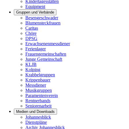
Kindertagesstätten
Equipment
Gruppen und Verbände
Besengeschwader
Blumensteckfrauen
Caritas
Chöre
DPSG
Erwachsenenmessdiener
Ferienlager
Frauengemeinschaften
Junge Gemeinschaft
KLJB
Kolping
Krabbelgruppen
Krippenbauer
Messdiener
Musikgruppen
Paramentenverein
Rentnerbands
Seniorenarbeit
Medien und Downloads
Johannesblick
Dienstpläne
Archiv Johannesblick