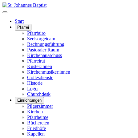
Start
Pfarrei
Pfarrbüro
Seelsorgeteam
Rechnungsführung
Pastoraler Raum
Kirchenausschuss
Pfarreirat
Küster:innen
Kirchenmusiker:innen
Gottesdienste
Historie
Logo
Churchdesk
Einrichtungen
Pilgerzimmer
Kirchen
Pfarrheime
Büchereien
Friedhöfe
Kapellen