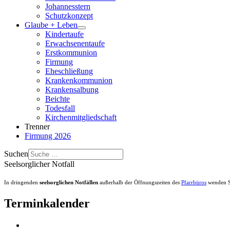
Johannesstern
Schutzkonzept
Glaube + Leben
Kindertaufe
Erwachsenentaufe
Erstkommunion
Firmung
Eheschließung
Krankenkommunion
Krankensalbung
Beichte
Todesfall
Kirchenmitgliedschaft
Trenner
Firmung 2026
Suchen
Seelsorglicher Notfall
In dringenden
seelsorglichen Notfällen
außerhalb der Öffnungszeiten des
Pfarrbüros
wenden Si
Terminkalender