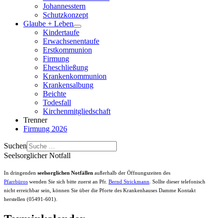
Johannesstern
Schutzkonzept
Glaube + Leben
Kindertaufe
Erwachsenentaufe
Erstkommunion
Firmung
Eheschließung
Krankenkommunion
Krankensalbung
Beichte
Todesfall
Kirchenmitgliedschaft
Trenner
Firmung 2026
Suchen
Seelsorglicher Notfall
In dringenden
seelsorglichen Notfällen
außerhalb der Öffnungszeiten des
Pfarrbüros
wenden Sie sich bitte zuerst an Pfr.
Bernd Strickmann
. Sollte dieser telefonisch
nicht erreichbar sein, können Sie über die Pforte des Krankenhauses Damme Kontakt
herstellen (05491-601).