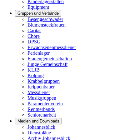
Kindertagesstätten
Equipment
Gruppen und Verbände
Besengeschwader
Blumensteckfrauen
Caritas
Chöre
DPSG
Erwachsenenmessdiener
Ferienlager
Frauengemeinschaften
Junge Gemeinschaft
KLJB
Kolping
Krabbelgruppen
Krippenbauer
Messdiener
Musikgruppen
Paramentenverein
Rentnerbands
Seniorenarbeit
Medien und Downloads
Johannesblick
Dienstpläne
Archiv Johannesblick