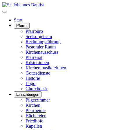
Start
Pfarrei
Pfarrbüro
Seelsorgeteam
Rechnungsführung
Pastoraler Raum
Kirchenausschuss
Pfarreirat
Küster:innen
Kirchenmusiker:innen
Gottesdienste
Historie
Logo
Churchdesk
Einrichtungen
Pilgerzimmer
Kirchen
Pfarrheime
Büchereien
Friedhöfe
Kapellen