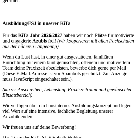
geöffnet.
Ausbildung/FSJ in unserer KiTa
Für das
KiTa-Jahr 2026/2027
haben wir noch Plätze für motivierte
und engagierte
Azubis
frei!
(wir kooperieren mit allen Fachschulen
aus der näheren Umgebung)
Wenn du Lust hast, in einer gut ausgestatteten, familiären
Einrichtung mit einem bunt gemischten, offenem und motiviertem
Team deine Praxiszeit abzuleisten, bewerbe dich gerne per Mail
(
Diese E-Mail-Adresse ist vor Spambots geschützt! Zur Anzeige
muss JavaScript eingeschaltet sein.
).
(kurzes Anschreiben, Lebenslauf, Praxiszeitraum und gewünschter
Einsatzbereich)
Wir verfügen über ein hausinternes Ausbildungskonzept und legen
viel Wert auf eine intensive, fachliche Begleitung unserer
Auzubildenden.
Wir freuen uns auf deine Bewerbung!
Das Team der KiTa St. Elisabeth Holdorf