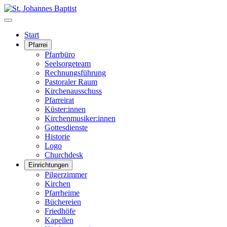
Start
Pfarrei
Pfarrbüro
Seelsorgeteam
Rechnungsführung
Pastoraler Raum
Kirchenausschuss
Pfarreirat
Küster:innen
Kirchenmusiker:innen
Gottesdienste
Historie
Logo
Churchdesk
Einrichtungen
Pilgerzimmer
Kirchen
Pfarrheime
Büchereien
Friedhöfe
Kapellen