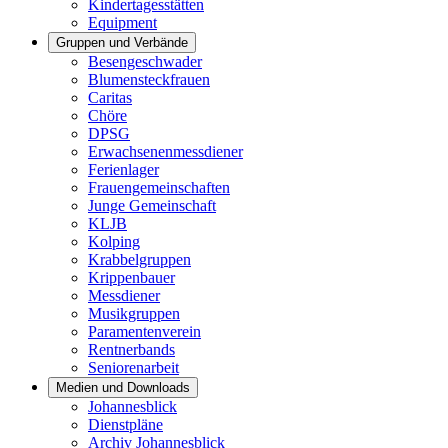
Kindertagesstätten
Equipment
Gruppen und Verbände
Besengeschwader
Blumensteckfrauen
Caritas
Chöre
DPSG
Erwachsenenmessdiener
Ferienlager
Frauengemeinschaften
Junge Gemeinschaft
KLJB
Kolping
Krabbelgruppen
Krippenbauer
Messdiener
Musikgruppen
Paramentenverein
Rentnerbands
Seniorenarbeit
Medien und Downloads
Johannesblick
Dienstpläne
Archiv Johannesblick