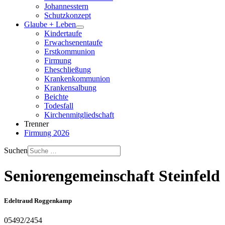
Johannesstern
Schutzkonzept
Glaube + Leben
Kindertaufe
Erwachsenentaufe
Erstkommunion
Firmung
Eheschließung
Krankenkommunion
Krankensalbung
Beichte
Todesfall
Kirchenmitgliedschaft
Trenner
Firmung 2026
Suchen
Seniorengemeinschaft Steinfeld
Edeltraud Roggenkamp
05492/2454