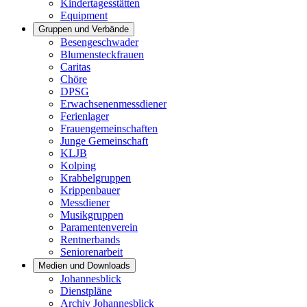
Kindertagesstätten
Equipment
Gruppen und Verbände
Besengeschwader
Blumensteckfrauen
Caritas
Chöre
DPSG
Erwachsenenmessdiener
Ferienlager
Frauengemeinschaften
Junge Gemeinschaft
KLJB
Kolping
Krabbelgruppen
Krippenbauer
Messdiener
Musikgruppen
Paramentenverein
Rentnerbands
Seniorenarbeit
Medien und Downloads
Johannesblick
Dienstpläne
Archiv Johannesblick