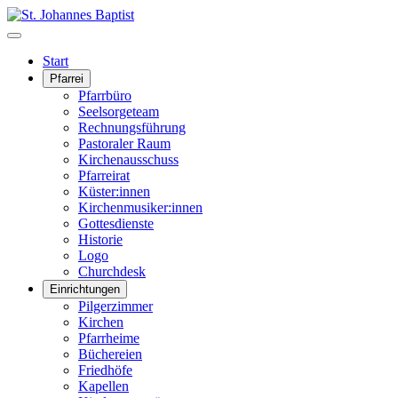
Start
Pfarrei
Pfarrbüro
Seelsorgeteam
Rechnungsführung
Pastoraler Raum
Kirchenausschuss
Pfarreirat
Küster:innen
Kirchenmusiker:innen
Gottesdienste
Historie
Logo
Churchdesk
Einrichtungen
Pilgerzimmer
Kirchen
Pfarrheime
Büchereien
Friedhöfe
Kapellen