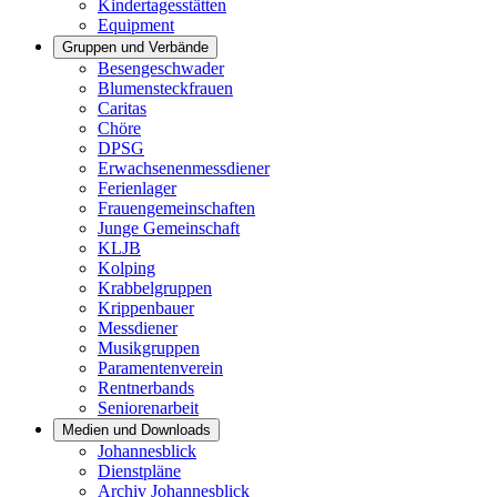
Kindertagesstätten
Equipment
Gruppen und Verbände
Besengeschwader
Blumensteckfrauen
Caritas
Chöre
DPSG
Erwachsenenmessdiener
Ferienlager
Frauengemeinschaften
Junge Gemeinschaft
KLJB
Kolping
Krabbelgruppen
Krippenbauer
Messdiener
Musikgruppen
Paramentenverein
Rentnerbands
Seniorenarbeit
Medien und Downloads
Johannesblick
Dienstpläne
Archiv Johannesblick