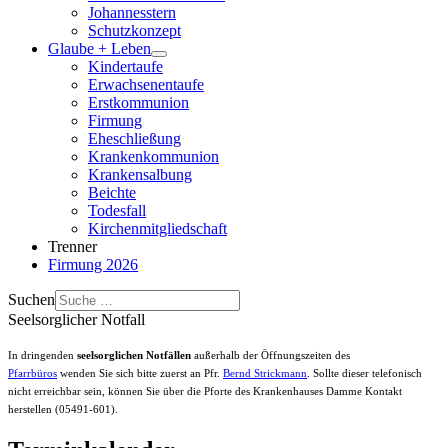
Johannesstern
Schutzkonzept
Glaube + Leben
Kindertaufe
Erwachsenentaufe
Erstkommunion
Firmung
Eheschließung
Krankenkommunion
Krankensalbung
Beichte
Todesfall
Kirchenmitgliedschaft
Trenner
Firmung 2026
Suchen
Seelsorglicher Notfall
In dringenden
seelsorglichen Notfällen
außerhalb der Öffnungszeiten des
Pfarrbüros
wenden Sie sich bitte zuerst an Pfr.
Bernd Strickmann
. Sollte dieser telefonisch
nicht erreichbar sein, können Sie über die Pforte des Krankenhauses Damme Kontakt
herstellen (05491-601).