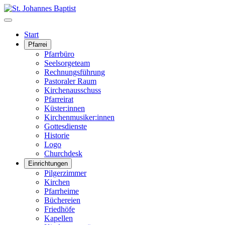
Start
Pfarrei
Pfarrbüro
Seelsorgeteam
Rechnungsführung
Pastoraler Raum
Kirchenausschuss
Pfarreirat
Küster:innen
Kirchenmusiker:innen
Gottesdienste
Historie
Logo
Churchdesk
Einrichtungen
Pilgerzimmer
Kirchen
Pfarrheime
Büchereien
Friedhöfe
Kapellen