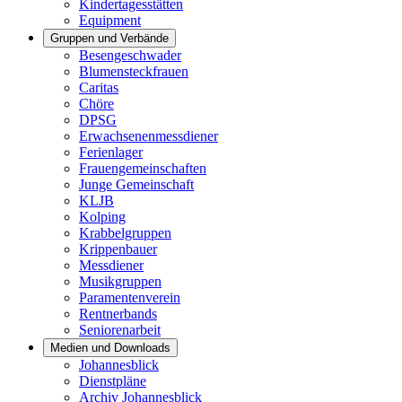
Kindertagesstätten
Equipment
Gruppen und Verbände
Besengeschwader
Blumensteckfrauen
Caritas
Chöre
DPSG
Erwachsenenmessdiener
Ferienlager
Frauengemeinschaften
Junge Gemeinschaft
KLJB
Kolping
Krabbelgruppen
Krippenbauer
Messdiener
Musikgruppen
Paramentenverein
Rentnerbands
Seniorenarbeit
Medien und Downloads
Johannesblick
Dienstpläne
Archiv Johannesblick