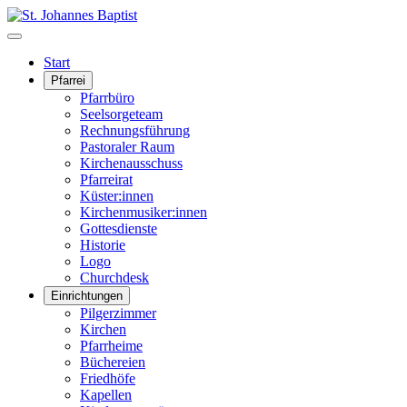
Start
Pfarrei
Pfarrbüro
Seelsorgeteam
Rechnungsführung
Pastoraler Raum
Kirchenausschuss
Pfarreirat
Küster:innen
Kirchenmusiker:innen
Gottesdienste
Historie
Logo
Churchdesk
Einrichtungen
Pilgerzimmer
Kirchen
Pfarrheime
Büchereien
Friedhöfe
Kapellen