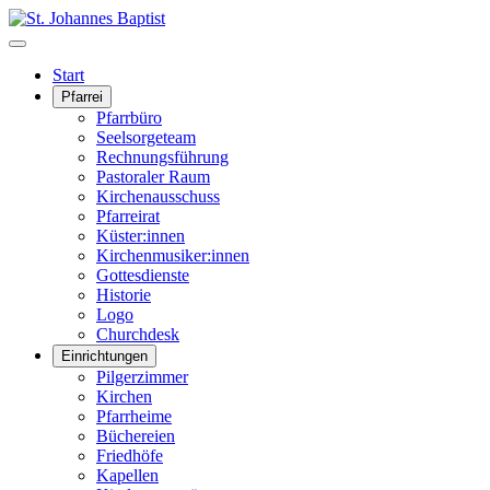
Start
Pfarrei
Pfarrbüro
Seelsorgeteam
Rechnungsführung
Pastoraler Raum
Kirchenausschuss
Pfarreirat
Küster:innen
Kirchenmusiker:innen
Gottesdienste
Historie
Logo
Churchdesk
Einrichtungen
Pilgerzimmer
Kirchen
Pfarrheime
Büchereien
Friedhöfe
Kapellen