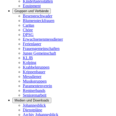
Kindertagesstätten
Equipment
Gruppen und Verbände
Besengeschwader
Blumensteckfrauen
Caritas
Chöre
DPSG
Erwachsenenmessdiener
Ferienlager
Frauengemeinschaften
Junge Gemeinschaft
KLJB
Kolping
Krabbelgruppen
Krippenbauer
Messdiener
Musikgruppen
Paramentenverein
Rentnerbands
Seniorenarbeit
Medien und Downloads
Johannesblick
Dienstpläne
Archiv Johannesblick